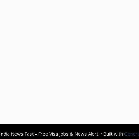
ndia News Fast - Free Visa Jobs & News Alert.
• Built with
Gener