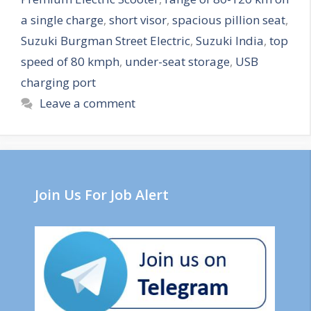
a single charge
,
short visor
,
spacious pillion seat
,
Suzuki Burgman Street Electric
,
Suzuki India
,
top
speed of 80 kmph
,
under-seat storage
,
USB
charging port
Leave a comment
Join Us For Job Alert