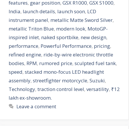
features
,
gear position
,
GSX R1000
,
GSX S1000
,
India
,
launch details
,
launch soon
,
LCD
instrument panel
,
metallic Matte Sword Silver
,
metallic Triton Blue
,
modern look
,
MotoGP-
inspired inlet
,
naked sportbike
,
new design
,
performance
,
Powerful Performance
,
pricing
,
refined engine
,
ride-by-wire electronic throttle
bodies
,
RPM
,
rumored price
,
sculpted fuel tank
,
speed
,
stacked mono-focus LED headlight
assembly
,
streetfighter motorcycle
,
Suzuki
,
Technology
,
traction control level
,
versatility
,
₹12
lakh ex-showroom.
Leave a comment