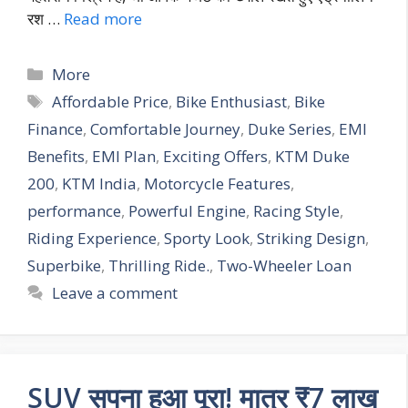
रश …
Read more
More
Affordable Price
,
Bike Enthusiast
,
Bike
Finance
,
Comfortable Journey
,
Duke Series
,
EMI
Benefits
,
EMI Plan
,
Exciting Offers
,
KTM Duke
200
,
KTM India
,
Motorcycle Features
,
performance
,
Powerful Engine
,
Racing Style
,
Riding Experience
,
Sporty Look
,
Striking Design
,
Superbike
,
Thrilling Ride.
,
Two-Wheeler Loan
Leave a comment
SUV सपना हुआ पूरा! मात्र ₹7 लाख