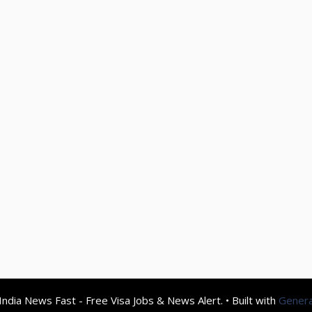
ndia News Fast - Free Visa Jobs & News Alert.
• Built with
Gener