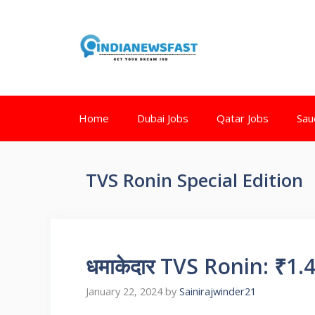
Home
Dubai Jobs
Qatar Jobs
Sau
TVS Ronin Special Edition
धमाकेदार TVS Ronin: ₹1.49 
January 22, 2024
by
Sainirajwinder21