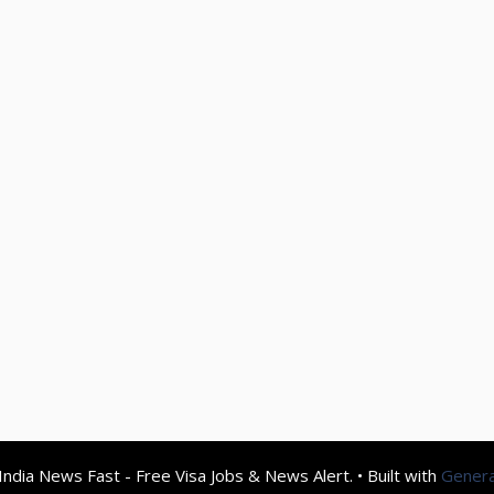
ndia News Fast - Free Visa Jobs & News Alert.
• Built with
Gener